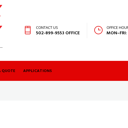
CONTACT US
OFFICE HOU
502-899-9553 OFFICE
MON–FRI:
A QUOTE
APPLICATIONS